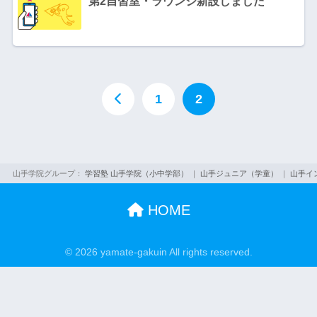
第2自習室・ラウンジ新設しました
1
2
山手学院グループ：
学習塾 山手学院（小中学部）
｜
山手ジュニア（学童）
｜
山手イ
HOME
© 2026 yamate-gakuin All rights reserved.