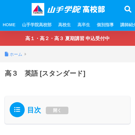
HOME
山手学院高校部
高校生
高卒生
個別指導
講師紹
高１・高２・高３ 夏期講習 申込受付中
ホーム
高３ 英語 [スタンダード]
目次
開く