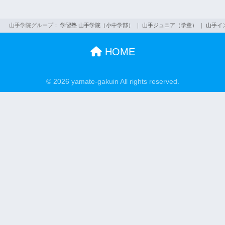
山手学院グループ：
学習塾 山手学院（小中学部）
｜
山手ジュニア（学童）
｜
山手イ
HOME
© 2026 yamate-gakuin All rights reserved.