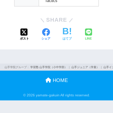
Tactics
SHARE
ポスト
シェア
はてブ
LINE
山手学院グループ：
学習塾 山手学院（小中学部）
｜
山手ジュニア（学童）
｜
山手イ
HOME
© 2026 yamate-gakuin All rights reserved.