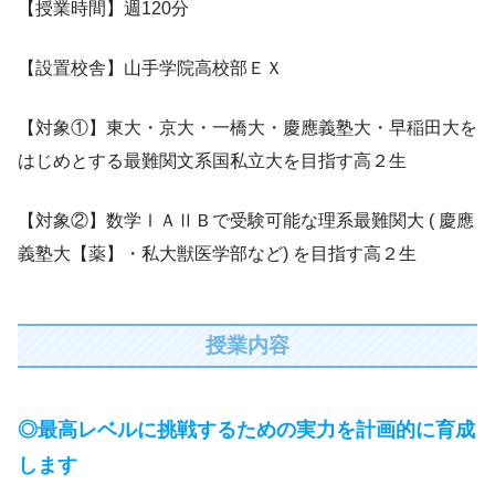
【授業時間】週120分
【設置校舎】山手学院高校部ＥＸ
【対象①】東大・京大・一橋大・慶應義塾大・早稲田大を
はじめとする最難関文系国私立大を目指す高２生
【対象②】数学ⅠＡⅡＢで受験可能な理系最難関大 ( 慶應
義塾大【薬】・私大獣医学部など) を目指す高２生
授業内容
◎最高レベルに挑戦するための実力を計画的に育成
します