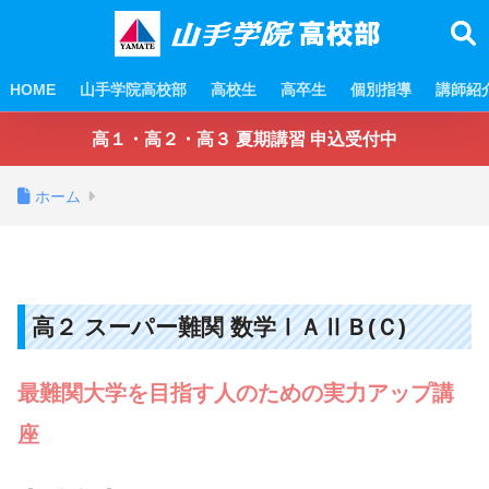
HOME
山手学院高校部
高校生
高卒生
個別指導
講師紹
高１・高２・高３ 夏期講習 申込受付中
ホーム
高２ スーパー難関 数学ⅠＡⅡＢ(Ｃ)
最難関大学を目指す人のための実力アップ講
座