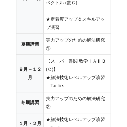
ベクトル (数Ｃ)
★定着度アップ＆スキルアッ
プ演習
実力アップのための解法研究
夏期講習
①
【スーパー難関 数学ⅠＡⅡＢ
９月～１２
(Ｃ)】
月
★解法技術レベルアップ演習
Tactics
実力アップのための解法研究
冬期講習
②
★解法技術レベルアップ演習
１月・２月