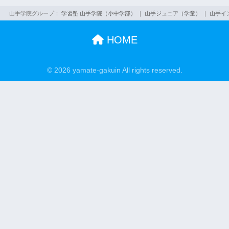
山手学院グループ：
学習塾 山手学院（小中学部）
｜
山手ジュニア（学童）
｜
山手イ
HOME
© 2026 yamate-gakuin All rights reserved.