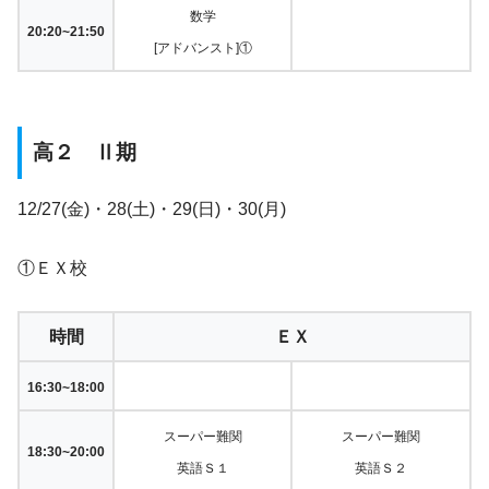
数学
20:20~21:50
[アドバンスト]①
高２ Ⅱ期
12/27(金)・28(土)・29(日)・30(月)
①ＥＸ校
時間
ＥＸ
16:30~18:00
スーパー難関
スーパー難関
18:30~20:00
英語Ｓ１
英語Ｓ２