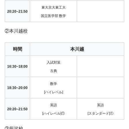
東大京大東工大
20:20~21:50
国立医学部 数学
②本川越校
時間
本川越
入試対策
16:30~18:00
古典
数学
18:30~20:00
[ハイレベル]
英語
英語
20:20~21:50
[ハイレベル]①
[スタンダード]①
③所沢校