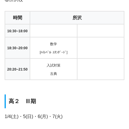
時間
所沢
16:30~18:00
数学
18:30~20:00
[ﾊｲﾚﾍﾞﾙ･ｽﾀﾝﾀﾞｰﾄﾞ]
入試対策
20:20~21:50
古典
高２ Ⅲ期
1/4(土)・5(日)・6(月)・7(火)