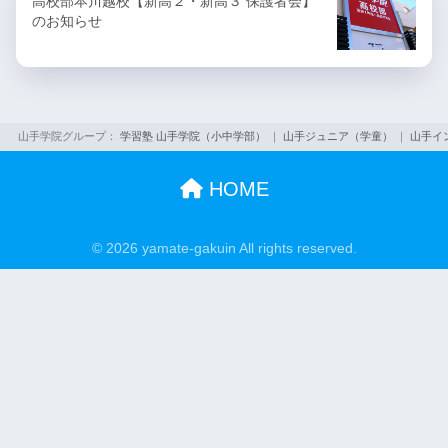
高校部本川越校【新高２・新高３ 保護者会】
のお知らせ
山手学院グループ：
学習塾 山手学院（小中学部）
｜
山手ジュニア（学童）
｜
山手イ
HOME
© 2026 yamate-gakuin All rights reserved.