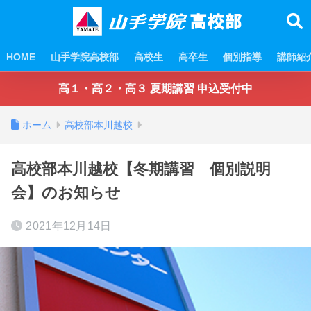
HOME
山手学院高校部
高校生
高卒生
個別指導
講師紹
高１・高２・高３ 夏期講習 申込受付中
ホーム
高校部本川越校
高校部本川越校【冬期講習 個別説明
会】のお知らせ
2021年12月14日