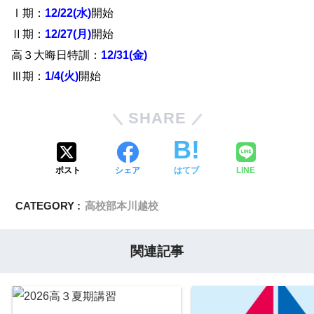
Ⅰ期：
12/22(水)
開始
Ⅱ期：
12/27(月)
開始
高３大晦日特訓：
12/31(金)
Ⅲ期：
1/4(火)
開始
SHARE
ポスト
シェア
はてブ
LINE
CATEGORY :
高校部本川越校
関連記事