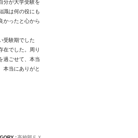
自分が大学受験を
知識は何の役にも
良かったと心から
い受験期でした
存在でした。周り
を過ごせて、本当
、本当にありがと
GORY :
高校部ＥＸ