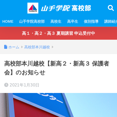
HOME
山手学院高校部
高校生
高卒生
個別指導
講師紹
高１・高２・高３ 夏期講習 申込受付中
ホーム
高校部本川越校
高校部本川越校【新高２・新高３ 保護者
会】のお知らせ
2021年1月30日