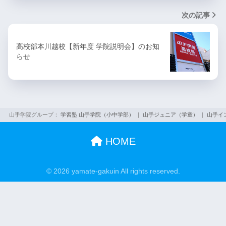
次の記事
高校部本川越校【新年度 学院説明会】のお知
らせ
山手学院グループ：
学習塾 山手学院（小中学部）
｜
山手ジュニア（学童）
｜
山手イ
HOME
© 2026 yamate-gakuin All rights reserved.