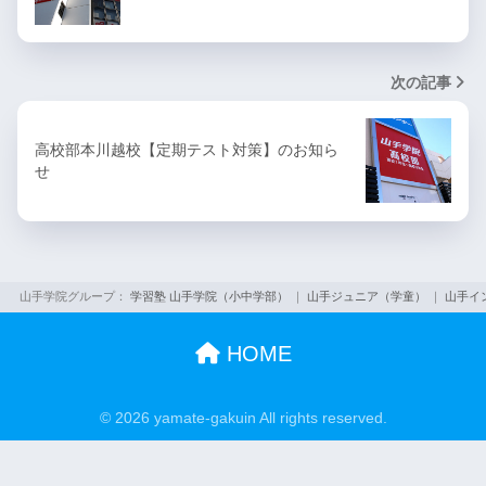
次の記事
高校部本川越校【定期テスト対策】のお知ら
せ
山手学院グループ：
学習塾 山手学院（小中学部）
｜
山手ジュニア（学童）
｜
山手イ
HOME
© 2026 yamate-gakuin All rights reserved.