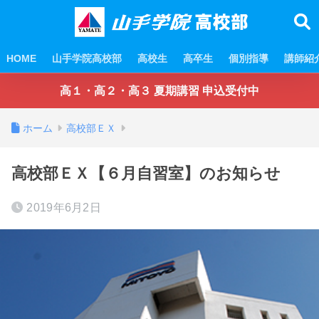
HOME
山手学院高校部
高校生
高卒生
個別指導
講師紹
高１・高２・高３ 夏期講習 申込受付中
ホーム
高校部ＥＸ
高校部ＥＸ【６月自習室】のお知らせ
2019年6月2日