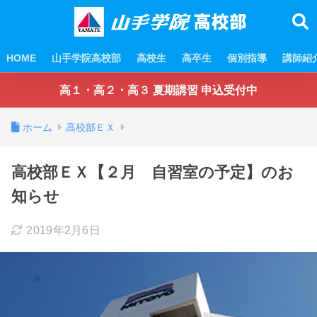
HOME
山手学院高校部
高校生
高卒生
個別指導
講師紹
高１・高２・高３ 夏期講習 申込受付中
ホーム
高校部ＥＸ
高校部ＥＸ【２月 自習室の予定】のお
知らせ
2019年2月6日