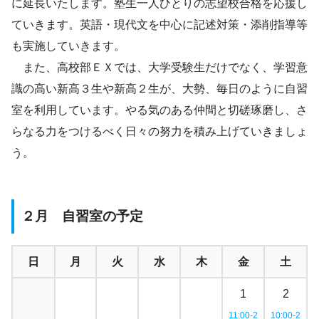
に延長いたします。塾生一人ひとりの志望校合格を応援し
ていきます。英語・現代文を中心に記述対策・添削指導等
も実施していきます。
また、高校部ＥＸでは、大学受験生だけでなく、学習意
識の高い新高３生や新高２生が、大勢、毎日のように自習
室を利用しています。やる気のある仲間と切磋琢磨し、さ
らなる力をつけるべく日々の努力を積み上げていきましょ
う。
２月 自習室の予定
日
月
火
水
木
金
土
1
2
11:00-2
10:00-2