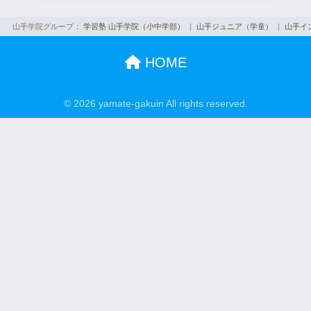
山手学院グループ：
学習塾 山手学院（小中学部）
｜
山手ジュニア（学童）
｜
山手イ
HOME
© 2026 yamate-gakuin All rights reserved.